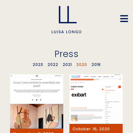
Press
2023
2022
2021
2020
2018
October 16, 2020