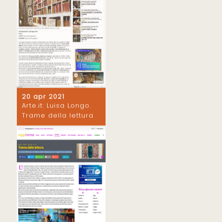
20 apr 2021
Arte.it: Luisa Longo.
Trame della lettura