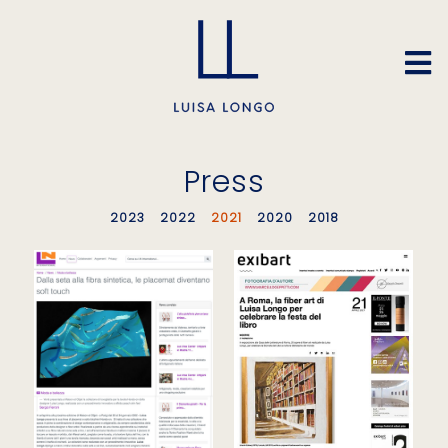
Press
2023
2022
2021
2020
2018